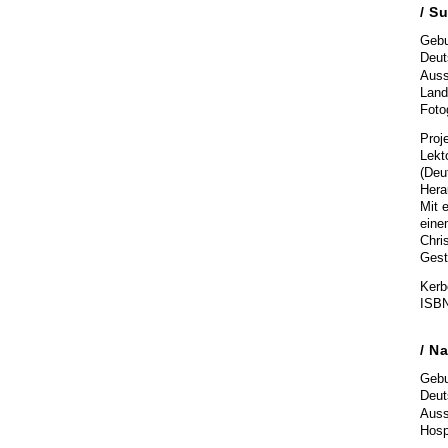
/ S
Gebu
Deut
Auss
Land
Foto
Proj
Lekt
(Deu
Hera
Mit 
eine
Chri
Gest
Kerbe
ISBN
/ N
Gebu
Deut
Auss
Hosp