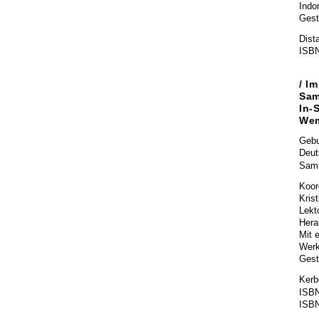
Indo
Gesta
Dist
ISBN
/ I
Sam
In-
Wem
Gebu
Deut
Samm
Koor
Kris
Lekt
Hera
Mit 
Werk
Gest
Kerbe
ISBN
ISBN