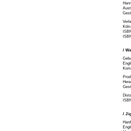
Hann
Aust
Gest
Verl
Köln
ISBN
ISBN
/
Wa
Gebu
Engl
Komp
Prod
Hera
Gest
Dist
ISBN
/ J
Hard
Engl