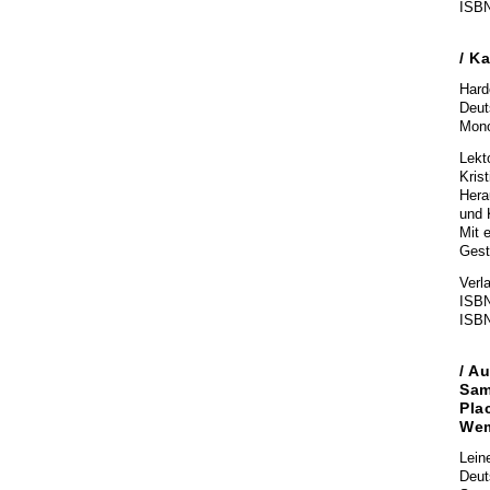
ISBN
/ K
Hard
Deut
Mono
Lekt
Krist
Hera
und 
Mit 
Gest
Verl
ISBN
ISBN
/ A
Sam
Pla
Wem
Lein
Deut