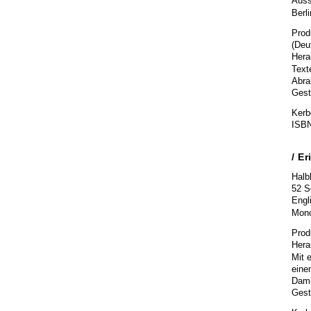
Auss
Berl
Prod
(Deu
Hera
Text
Abra
Gest
Kerb
ISBN
/ Er
Halb
52 S
Engl
Mono
Prod
Hera
Mit 
eine
Dami
Gesta