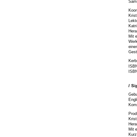
Samm
Koor
Kris
Lekto
Katr
Hera
Mit 
Werk
eine
Gest
Kerbe
ISBN
ISBN
/ S
Gebu
Engl
Komp
Prod
Krist
Hera
Mit 
Kurz