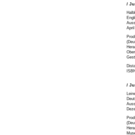
/
Ju
Halb
Engl
Auss
Apri
Prod
(Deu
Hera
Ober
Gest
Dist
ISBN
/
Ju
Lein
Deut
Auss
Deze
Prod
(Deu
Hera
Muse