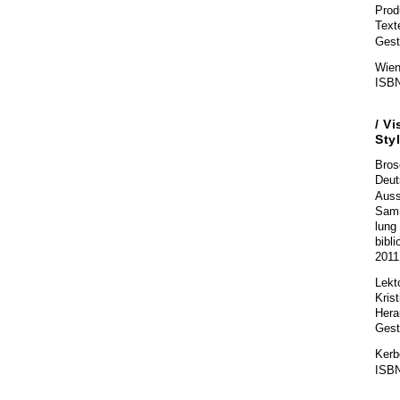
Prod
Text
Gesta
Wien
ISBN
/
Vi
Sty
Bros
Deut
Auss
Sam
lung
bibl
2011
Lekt
Krist
Hera
Gest
Kerbe
ISBN