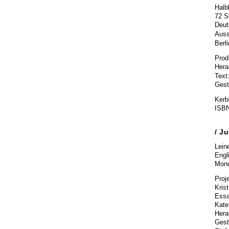
Halb
72 S
Deut
Auss
Berl
Prod
Hera
Text
Gesta
Kerbe
ISBN
/ J
Lein
Engl
Mono
Proj
Krist
Essa
Kate
Hera
Gest