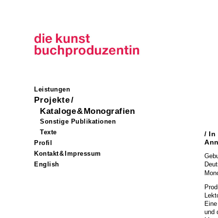
* Bezeichnung hierfür icon[1
jedoch die Bezeichnung 
Leistungen
Projekte
/
Kataloge
&
Monografien
Sonstige Publikationen
Texte
/ I
Ann
Profil
Kontakt
&
Impressum
Gebu
English
Deut
Mono
Prod
Lekt
Eine
und 