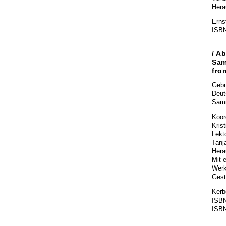
Hera
Erns
ISBN
/
Ab
Sam
fro
Gebu
Deut
Samm
Koor
Kris
Lekto
Tanj
Hera
Mit 
Werk
Gest
Kerbe
ISBN
ISBN