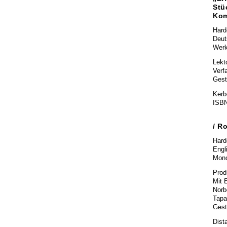
Stü
Kom
Hard
Deut
Werk
Lekt
Verf
Gest
Kerbe
ISBN
/ R
Hard
Engl
Mono
Prod
Mit 
Norb
Tapa
Gest
Dist