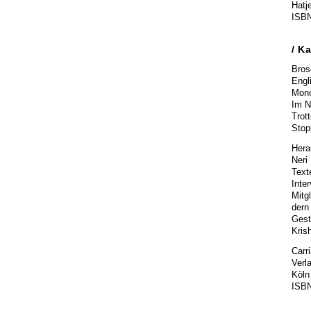
Hatj
ISBN
/
Ka
Bros
Engl
Mono
Im N
Trot
Stop
Hera
Neri
Text
Inte
Mitgl
dern
Gest
Kris
Carr
Verl
Köln
ISBN