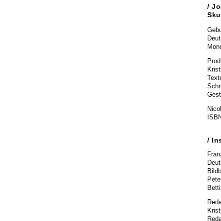
/ J
Sku
Gebu
Deut
Mono
Prod
Krist
Text
Schm
Gesta
Nicol
ISBN
/ I
Fran
Deut
Bild
Pete
Bett
Reda
Krist
Reda