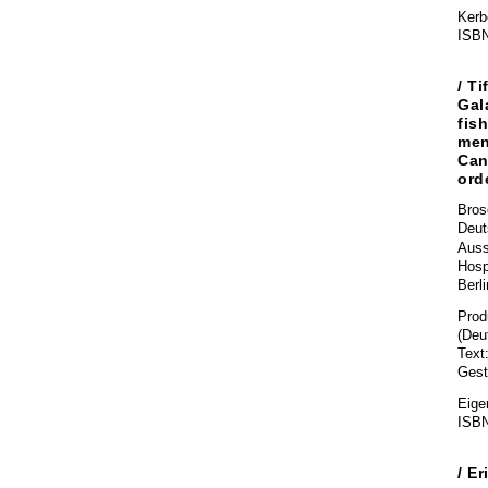
Kerbe
ISBN
/ T
Gal
fis
men
Can
ord
Bros
Deut
Auss
Hos
Berl
Prod
(Deu
Text
Gest
Eige
ISBN
/ Er