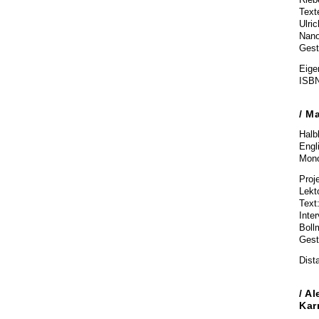
Rieb
Text
Ulri
Nano
Gest
Eige
ISBN
/
Ma
Halb
Engl
Mono
Proj
Lekt
Text
Inter
Boll
Gesta
Dist
/
Al
Kar