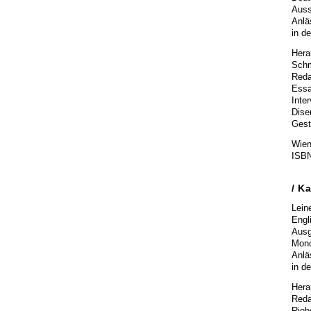
Auss
Anlä
in d
Hera
Schm
Reda
Essa
Inte
Dise
Gest
Wien
ISBN
/
Ka
Lein
Engl
Aus
Mono
Anlä
in d
Hera
Reda