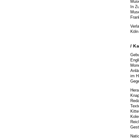
Muse
In Z
Muse
Fran
Verl
Köln
/
Ka
Gebu
Engl
Mono
Anlä
im H
Gege
Hera
Knap
Reda
Text
Kitt
Kole
Reic
Gest
Nati