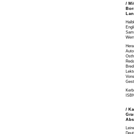
/
Mi
Bor
Lan
Halb
Engl
Samm
Wemh
Hera
Auto
Osth
Reda
Bred
Lekt
Vons
Gest
Kerbe
ISBN
/
Ka
Gra
Abs
Lein
Deut