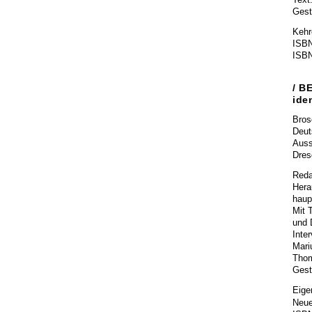
Text
Gesta
Kehr
ISBN
ISBN
/ B
iden
Bros
Deut
Auss
Dres
Reda
Hera
haup
Mit 
und 
Inte
Mari
Thom
Gest
Eige
Neue