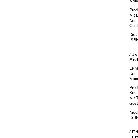
Mono
Prod
Mit 
Nem
Gest
Dist
ISBN
/ J
Arc
Lein
Deut
Mono
Prod
Krist
Mit 
Gesta
Nicol
ISBN
/ Fr
„Ef