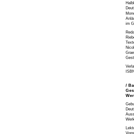
Halb
Deut
Mono
Anlä
im G
Reda
Rieb
Text
Nico
Grae
Gesta
Verl
ISBN
/
Ba
Ges
Wer
Gebu
Deut
Auss
Werk
Lekto
Vons