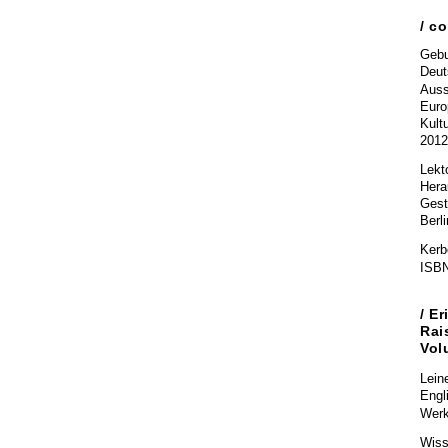
/ c
Gebu
Deut
Auss
Euro
Kult
2012
Lekt
Hera
Gest
Berli
Kerbe
ISBN
/
Er
Rai
Vol
Lein
Engl
Werk
Wiss