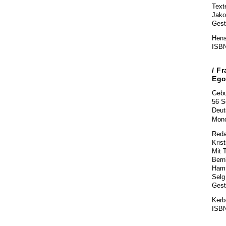
Text
Jako
Gest
Hens
ISBN
/ F
Eg
Gebu
56 S
Deut
Mono
Reda
Krist
Mit 
Bern
Hamm
Selg
Gesta
Kerbe
ISBN