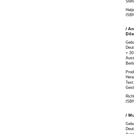
Stef
Hatj
ISBN
/ A
Dil
Gebu
Deut
+ 20
Auss
Berl
Prod
Hera
Text
Gest
Rich
ISBN
/ M
Gebu
Deut